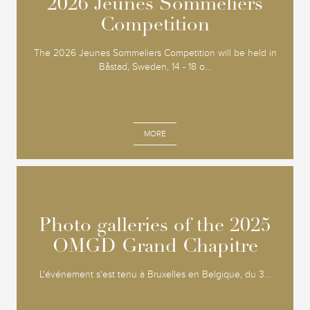
2026 Jeunes Sommeliers
2026 Jeunes Sommeliers
Competition
Competition
The 2026 Jeunes Sommeliers Competition will be held in
Båstad, Sweden, 14 - 18 o...
MORE
Photo galleries of the 2025
Photo galleries of the 2025
OMGD Grand Chapitre
OMGD Grand Chapitre
L'événement s'est tenu à Bruxelles en Belgique, du 3...