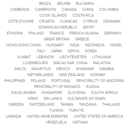
BRAZIL
BRUNEI
BULGARIA
CAMBODIA
CAMEROON
CANADA
CHINA
COLOMBIA
COOK ISLANDS
COSTA RICA
CÔTE D'IVOIRE
CROATIA
CURACAO
CYPRUS
DENMARK
DOMINICAN REPUBLIC
EGYPT
ETHIOPIA
FINLAND
FRANCE
FRENCH GUIANA
GERMANY
GREAT BRITAIN
GREECE
HONG KONG CHINA
HUNGARY
INDIA
INDONESIA
ISRAEL
ITALY
JAPAN
KENYA
KOREA
KUWAIT
LEBANON
LIECHTENSTEIN
LITHUANIA
LUXEMBOURG
MACAU SAR, CHINA
MALAYSIA
MALTA
MAURITIUS
MEXICO
MYANMAR
NAMIBIA
NETHERLANDS
NEW ZEALAND
NORWAY
PHILIPPINES
POLAND
PORTUGAL
PRINCIPALITY OF ANDORRA
PRINCIPALITY OF MONACO
RUSSIA
SAUDI ARABIA
SINGAPORE
SLOVENIA
SOUTH AFRICA
SPAIN
SRI LANKA
SULTANATE OF OMAN
SWEDEN
SWITZERLAND
TAIWAN
TANZANIA
THAILAND
TUNISIA
TÜRKIYE
UGANDA
UNITED ARAB EMIRATES
UNITED STATES OF AMERICA
VENEZUELA
VIETNAM