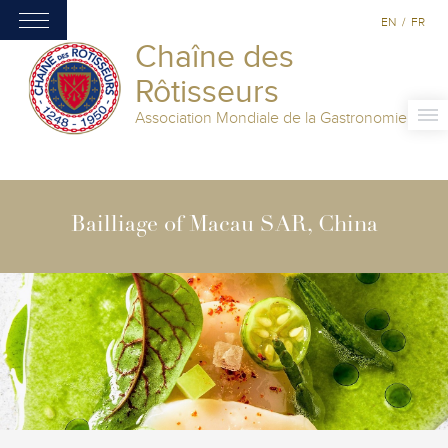
EN
/
FR
Chaîne des
Rôtisseurs
Association Mondiale de la Gastronomie
Bailliage of Macau SAR, China