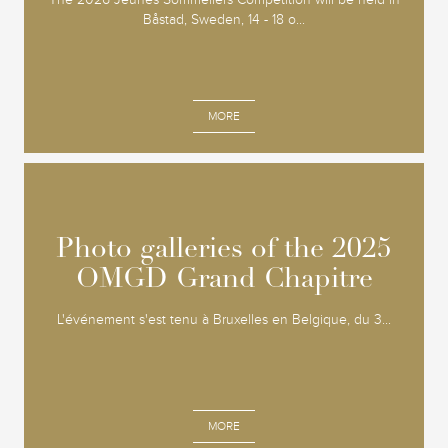
Båstad, Sweden, 14 - 18 o...
MORE
Photo galleries of the 2025
Photo galleries of the 2025
OMGD Grand Chapitre
OMGD Grand Chapitre
L'événement s'est tenu à Bruxelles en Belgique, du 3...
MORE