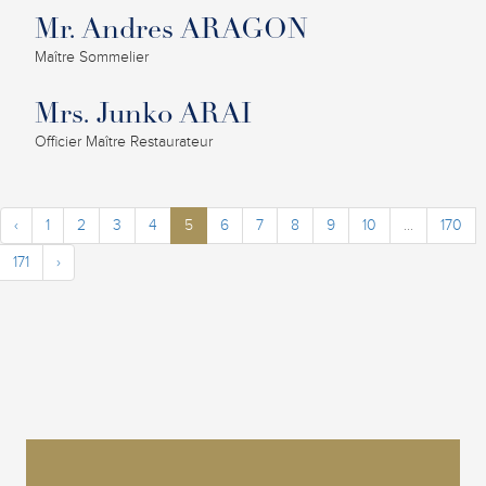
Mr. Andres ARAGON
Maître Sommelier
Mrs. Junko ARAI
Officier Maître Restaurateur
‹
1
2
3
4
5
6
7
8
9
10
...
170
171
›