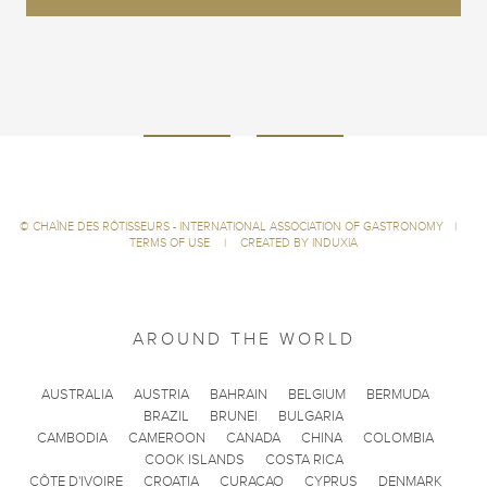
©
CHAÎNE DES RÔTISSEURS - INTERNATIONAL ASSOCIATION OF GASTRONOMY
|
TERMS OF USE
|
CREATED BY INDUXIA
AROUND THE WORLD
AUSTRALIA
AUSTRIA
BAHRAIN
BELGIUM
BERMUDA
BRAZIL
BRUNEI
BULGARIA
CAMBODIA
CAMEROON
CANADA
CHINA
COLOMBIA
COOK ISLANDS
COSTA RICA
CÔTE D'IVOIRE
CROATIA
CURACAO
CYPRUS
DENMARK