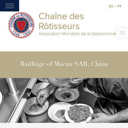
EN
/
FR
Chaîne des
Rôtisseurs
Association Mondiale de la Gastronomie
Bailliage of Macau SAR, China