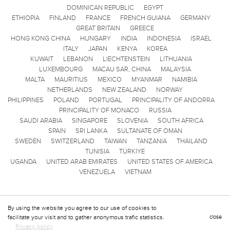
DOMINICAN REPUBLIC
EGYPT
ETHIOPIA
FINLAND
FRANCE
FRENCH GUIANA
GERMANY
GREAT BRITAIN
GREECE
HONG KONG CHINA
HUNGARY
INDIA
INDONESIA
ISRAEL
ITALY
JAPAN
KENYA
KOREA
KUWAIT
LEBANON
LIECHTENSTEIN
LITHUANIA
LUXEMBOURG
MACAU SAR, CHINA
MALAYSIA
MALTA
MAURITIUS
MEXICO
MYANMAR
NAMIBIA
NETHERLANDS
NEW ZEALAND
NORWAY
PHILIPPINES
POLAND
PORTUGAL
PRINCIPALITY OF ANDORRA
PRINCIPALITY OF MONACO
RUSSIA
SAUDI ARABIA
SINGAPORE
SLOVENIA
SOUTH AFRICA
SPAIN
SRI LANKA
SULTANATE OF OMAN
SWEDEN
SWITZERLAND
TAIWAN
TANZANIA
THAILAND
TUNISIA
TÜRKIYE
UGANDA
UNITED ARAB EMIRATES
UNITED STATES OF AMERICA
VENEZUELA
VIETNAM
By using the website you agree to our use of cookies to
facilitate your visit and to gather anonymous trafic statistics.
close
Privacy policy