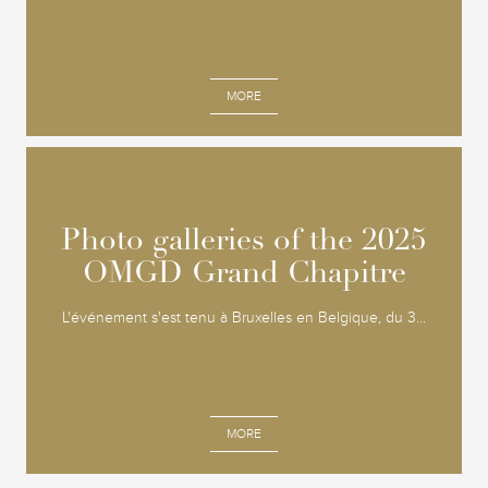
MORE
Photo galleries of the 2025
Photo galleries of the 2025
OMGD Grand Chapitre
OMGD Grand Chapitre
L'événement s'est tenu à Bruxelles en Belgique, du 3...
MORE