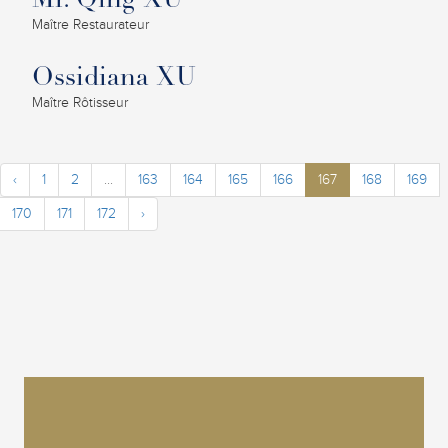
Mr. Qing XU
Maître Restaurateur
Ossidiana XU
Maître Rôtisseur
‹
1
2
...
163
164
165
166
167
168
169
170
171
172
›