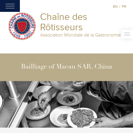
EN
/
FR
Chaîne des
Rôtisseurs
Association Mondiale de la Gastronomie
Bailliage of Macau SAR, China