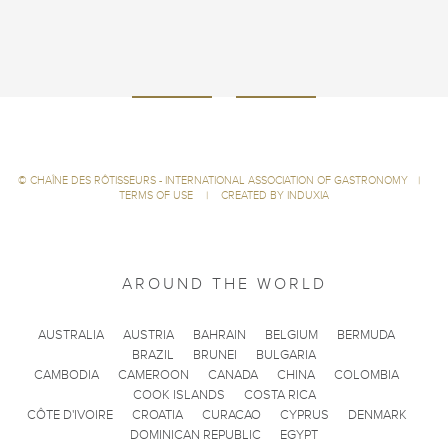
©
CHAÎNE DES RÔTISSEURS - INTERNATIONAL ASSOCIATION OF GASTRONOMY
|
TERMS OF USE
|
CREATED BY INDUXIA
AROUND THE WORLD
AUSTRALIA
AUSTRIA
BAHRAIN
BELGIUM
BERMUDA
BRAZIL
BRUNEI
BULGARIA
CAMBODIA
CAMEROON
CANADA
CHINA
COLOMBIA
COOK ISLANDS
COSTA RICA
CÔTE D'IVOIRE
CROATIA
CURACAO
CYPRUS
DENMARK
DOMINICAN REPUBLIC
EGYPT